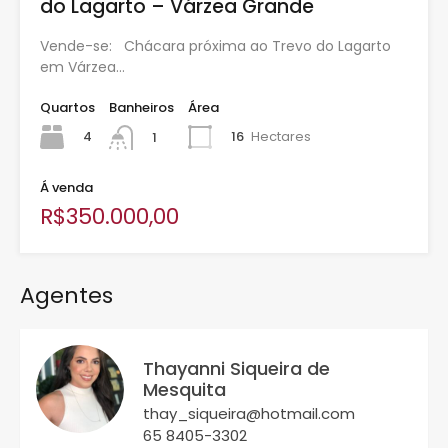
do Lagarto – Várzea Grande
Vende-se: Chácara próxima ao Trevo do Lagarto
em Várzea…
Quartos
Banheiros
Área
4
16
Hectares
1
Á venda
R$350.000,00
Agentes
Thayanni Siqueira de
Mesquita
thay_siqueira@hotmail.com
65 8405-3302