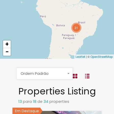
31
+
−
| ©
Leaflet
OpenStreetMap
Ordem Padrão
Properties Listing
13
para
18
de
34
properties
Em Destaque