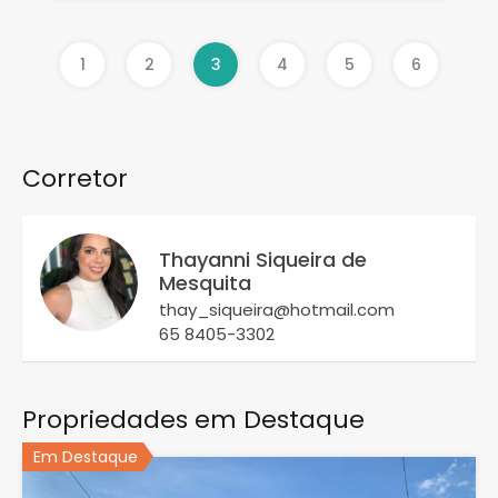
1
2
3
4
5
6
Corretor
Thayanni Siqueira de
Mesquita
thay_siqueira@hotmail.com
65 8405-3302
Propriedades em Destaque
Em Destaque