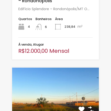
– Rondonópolis
Edifício Splendore – Rondonópolis/MT O…
Quartos
Banheiros
Área
m²
4
238,84
6
Á venda, Alugar
R$12.000,00 Mensal