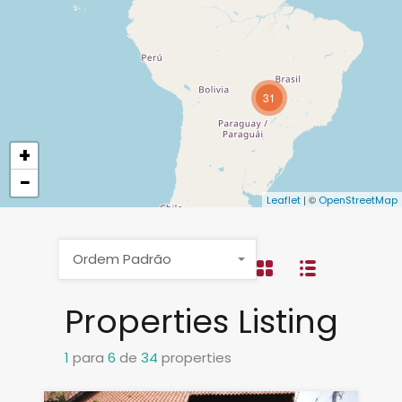
31
+
−
| ©
Leaflet
OpenStreetMap
Ordem Padrão
Properties Listing
1
para
6
de
34
properties