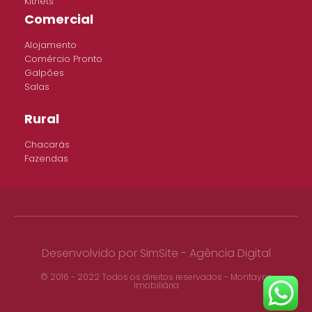
Kitnets
Comercial
Alojamento
Comércio Pronto
Galpões
Salas
Rural
Chacarás
Fazendas
Desenvolvido por
SimSite - Agência Digital
© 2016 - 2022 Todos os direitos reservados - Montayne
Imobiliária