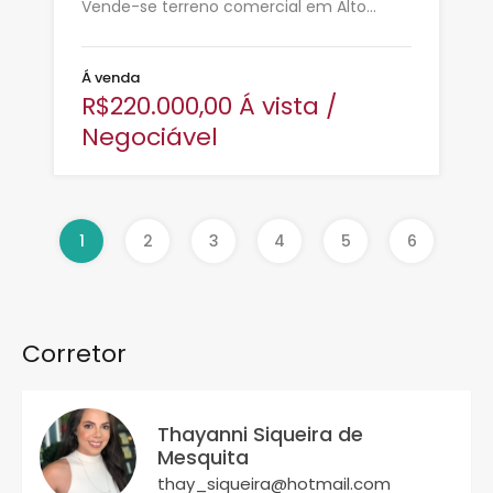
Vende-se terreno comercial em Alto…
Á venda
R$220.000,00 Á vista /
Negociável
1
2
3
4
5
6
Corretor
Thayanni Siqueira de
Mesquita
thay_siqueira@hotmail.com