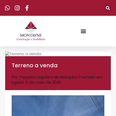
Terreno a venda
Por
Thayanni Siqueira de Mesquita
Postado em
Ligado
11 de maio de 2026
Tocador
de
vídeo