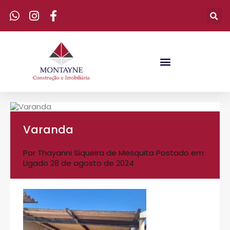
Varanda
Por
Thayanni Siqueira de Mesquita
Postado em
Ligado
28 de agosto de 2024