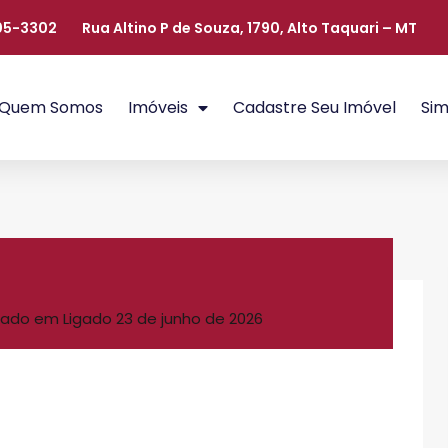
405-3302
Rua Altino P de Souza, 1790, Alto Taquari – MT
Quem Somos
Imóveis
Cadastre Seu Imóvel
Sim
ado em Ligado
23 de junho de 2026