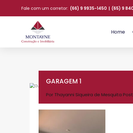
Fale com um corretor:
(66) 9 9935-1450
|
(65) 9 8
Home
GARAGEM 1
Por
Thayanni Siqueira de Mesquita
Post