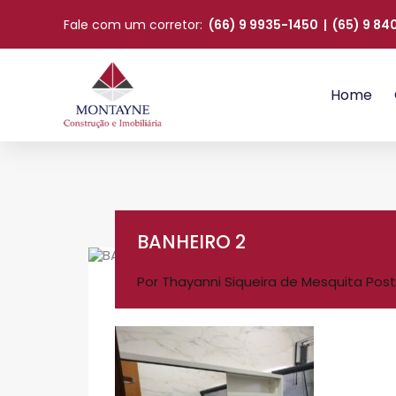
Fale com um corretor:
(66) 9 9935-1450
|
(65) 9 8
Home
BANHEIRO 2
Por
Thayanni Siqueira de Mesquita
Post