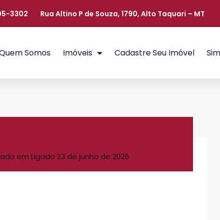
405-3302
Rua Altino P de Souza, 1790, Alto Taquari – MT
Quem Somos
Imóveis
Cadastre Seu Imóvel
Sim
ado em Ligado
23 de junho de 2026