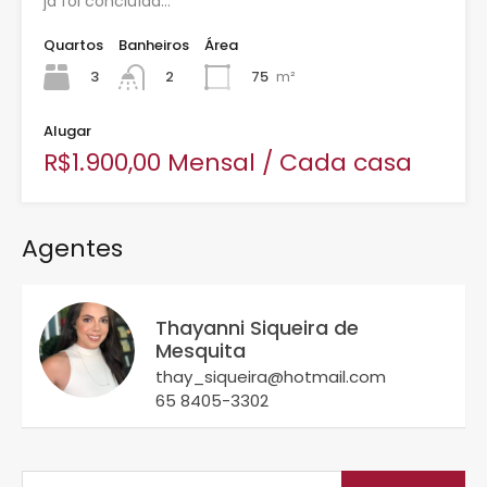
já foi concluída…
Quartos
Banheiros
Área
3
75
m²
2
Alugar
R$1.900,00 Mensal / Cada casa
Agentes
Thayanni Siqueira de
Mesquita
thay_siqueira@hotmail.com
65 8405-3302