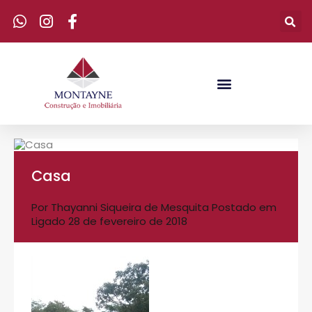
Casa
Por
Thayanni Siqueira de Mesquita
Postado em
Ligado
28 de fevereiro de 2018