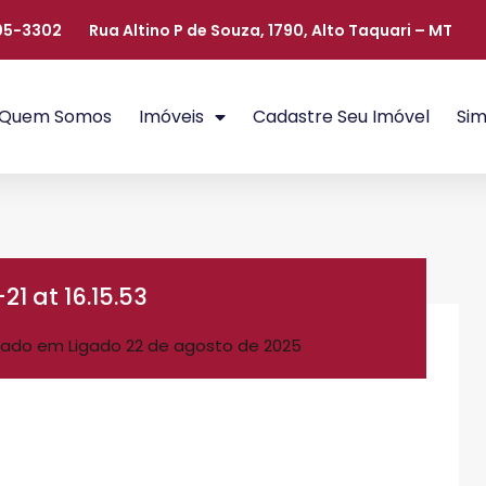
405-3302
Rua Altino P de Souza, 1790, Alto Taquari – MT
Quem Somos
Imóveis
Cadastre Seu Imóvel
Sim
 at 16.15.53
ado em Ligado
22 de agosto de 2025