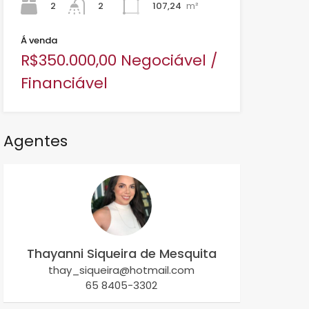
2
107,24
m²
2
Á venda
R$350.000,00 Negociável /
Financiável
Agentes
Thayanni Siqueira de Mesquita
thay_siqueira@hotmail.com
65 8405-3302