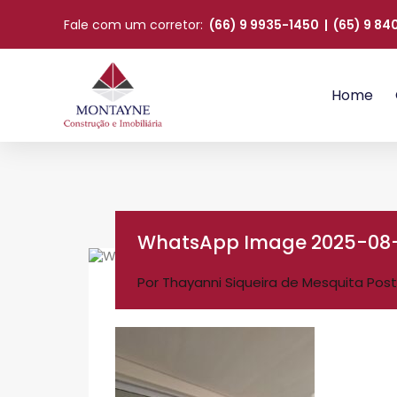
Fale com um corretor:
(66) 9 9935-1450
|
(65) 9 8
Home
WhatsApp Image 2025-08-21
Por
Thayanni Siqueira de Mesquita
Post