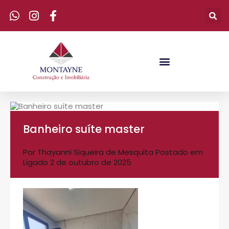
Banheiro suíte master
Por
Thayanni Siqueira de Mesquita
Postado em
Ligado
2 de outubro de 2025