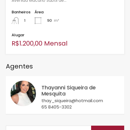
Avenida Macário Subtil de…
Banheiros
Área
90
m²
1
Alugar
R$1.200,00 Mensal
Agentes
Thayanni Siqueira de
Mesquita
thay_siqueira@hotmail.com
65 8405-3302