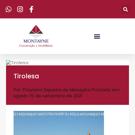
Tirolesa
Por
Thayanni Siqueira de Mesquita
Postado em
Ligado
15 de setembro de 2021