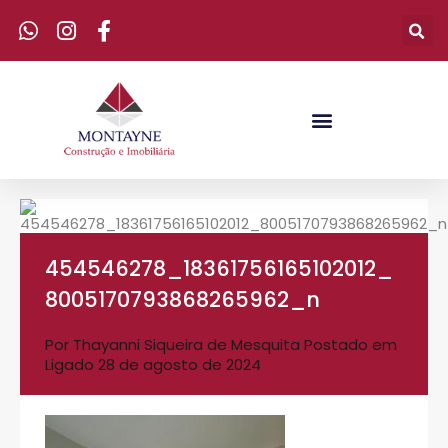
454546278_18361756165102012_
8005170793868265962_n
Por
Thayanni Siqueira de Mesquita
Postado em
Ligado
28 de agosto de 2024