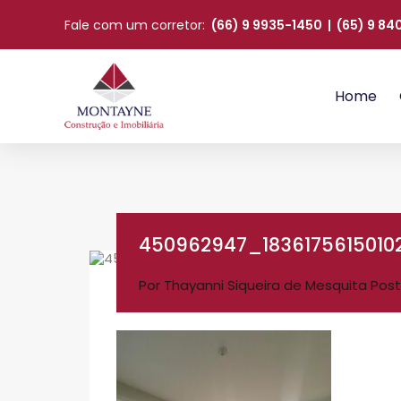
Fale com um corretor:
(66) 9 9935-1450
|
(65) 9 8
Home
450962947_183617561501
Por
Thayanni Siqueira de Mesquita
Post