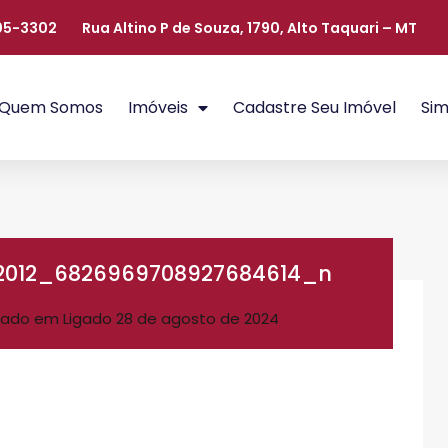
405-3302
Rua Altino P de Souza, 1790, Alto Taquari – MT
Quem Somos
Imóveis
Cadastre Seu Imóvel
Sim
02012_6826969708927684614_n
ado em Ligado
28 de agosto de 2024