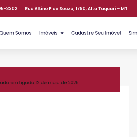
405-3302
Rua Altino P de Souza, 1790, Alto Taquari – MT
Quem Somos
Imóveis
Cadastre Seu Imóvel
Sim
ado em Ligado
12 de maio de 2026