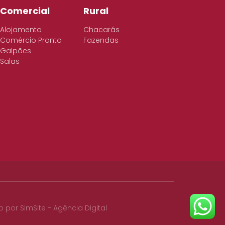
Comercial
Rural
Alojamento
Chacarás
Comércio Pronto
Fazendas
Galpões
Salas
o por
SimSite - Agência Digital