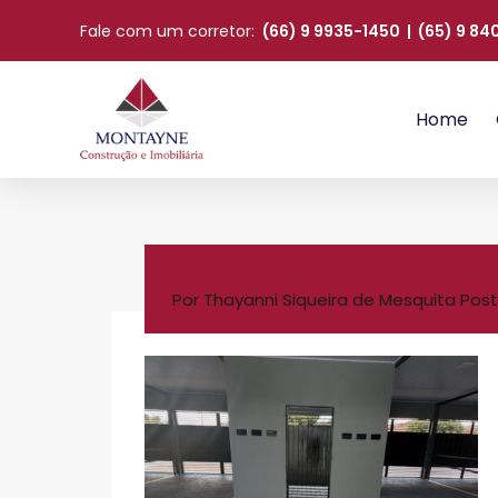
Fale com um corretor:
(66) 9 9935-1450
|
(65) 9 8
Home
Por
Thayanni Siqueira de Mesquita
Post