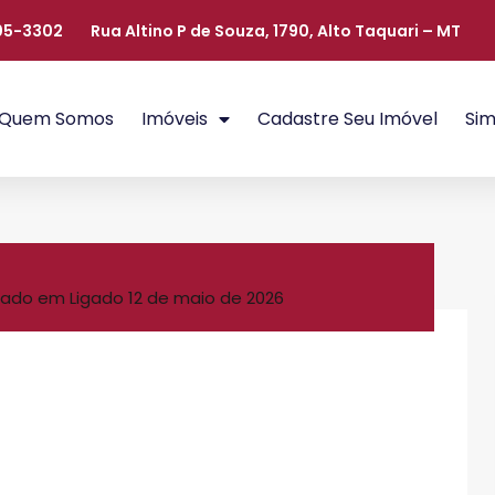
405-3302
Rua Altino P de Souza, 1790, Alto Taquari – MT
Quem Somos
Imóveis
Cadastre Seu Imóvel
Sim
ado em Ligado
12 de maio de 2026