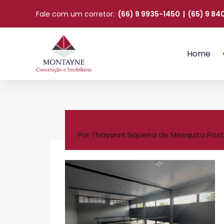
Fale com um corretor:
(66) 9 9935-1450
|
(65) 9 8
Home
Por
Thayanni Siqueira de Mesquita
Post