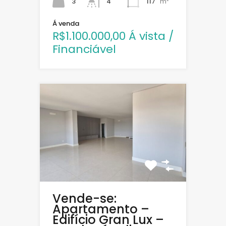
3
117
m²
4
Á venda
R$1.100.000,00 Á vista /
Financiável
Vende-se:
Apartamento –
Edifício Gran Lux –