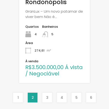
Rondonópolis
GranLux – Um novo patamar de
viver bem Não é…
Quartos
Banheiros
4
5
Área
274,61
m²
Á venda
R$3.500.000,00 Á vista
/ Negociável
1
2
3
4
5
6