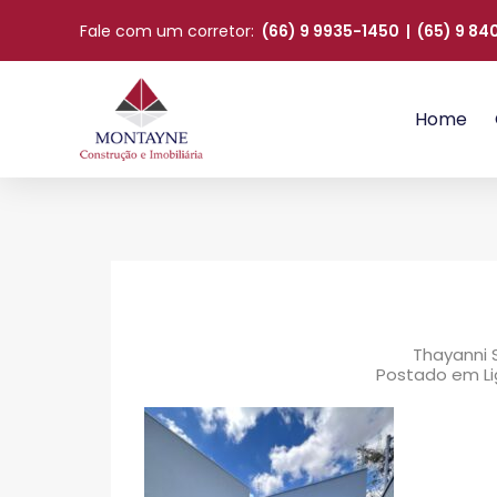
Fale com um corretor:
(66) 9 9935-1450
|
(65) 9 8
Home
Thayanni 
Postado em L