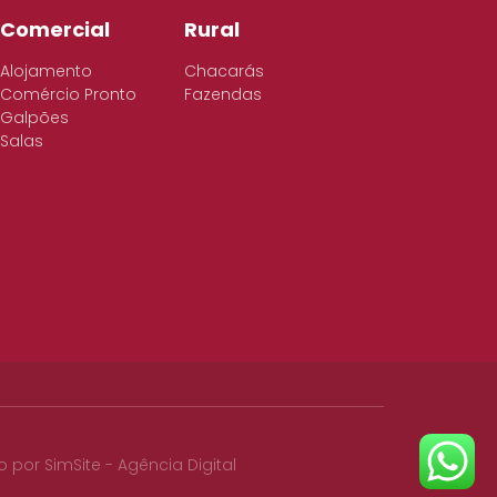
Comercial
Rural
Alojamento
Chacarás
Comércio Pronto
Fazendas
Galpões
Salas
o por
SimSite - Agência Digital